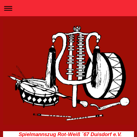
Spielmannszug Rot-Weiß ´67 Duisdorf e.V.