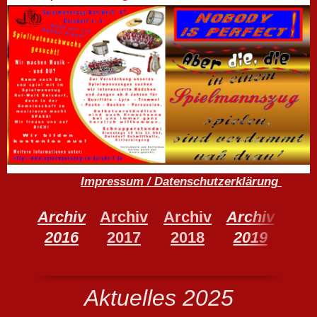
Impressum
/ Datenschutzerklärung
Archiv
Archiv
Archiv
Archiv
Arc
2016
2017
2018
2019
20
Aktuelles 2025