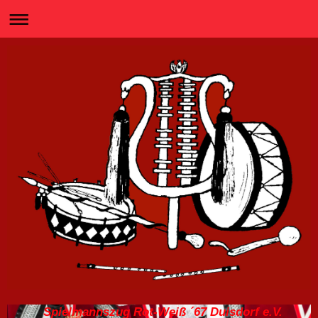
Spielmannszug Rot-Weiß ´67 Duisdorf e.V.